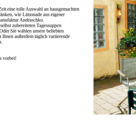
Zeit eine tolle Auswahl an hausgemachten
ränken, wie Limonade aus eigener
­manu­faktur Andraschko.
elbst ­zu­berei­teten Tagessuppen
 Oder Sie wählen unsere beliebten
en Ihnen außerdem täglich variierende
n.
s vorbei!